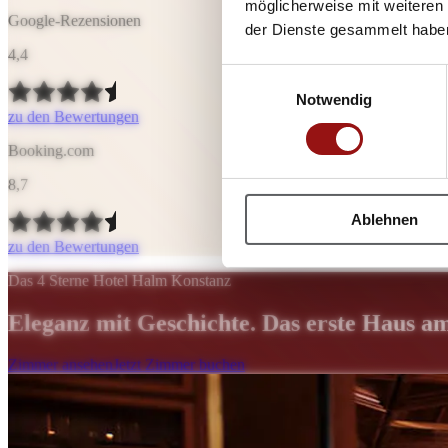
möglicherweise mit weiteren
Google-Rezensionen
der Dienste gesammelt habe
4,4
Einwilligungsauswahl
Notwendig
zu den Bewertungen
Booking.com
8,7
Ablehnen
zu den Bewertungen
Das 4 Sterne Hotel Halm Konstanz
Eleganz mit Geschichte. Das erste Haus am 
Zimmer ansehen
Jetzt Zimmer buchen