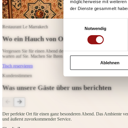
möglicherweise mit weiteren
der Dienste gesammelt habe
Einwilligungsauswahl
Restaurant Le Marrakech
Notwendig
Wo ein Hauch von Orient auf den Teller g
Vergessen Sie für einen Abend den Alltag und erleben Sie die faszin
warten auf Sie. Machen Sie Ihren Abend im „Le Marrakech“ zu eine
Ablehnen
Tisch reservieren
Kundenstimmen
Was unsere Gäste über uns berichten
Der perfekte Ort für einen ganz besonderen Abend. Das Ambiente vers
und äußerst zuvorkommender Service.