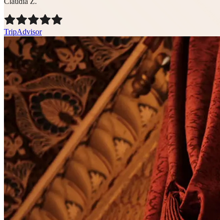
Claudia Z.
TripAdvisor