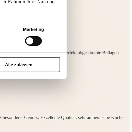
ie im Rahmen Ihrer Nutzung
Marketing
usgemachte orientalische Dips und perfekt abgestimmte Beilagen
Alle zulassen
z besonderer Genuss. Exzellente Qualität, sehr authentische Küche
A
s